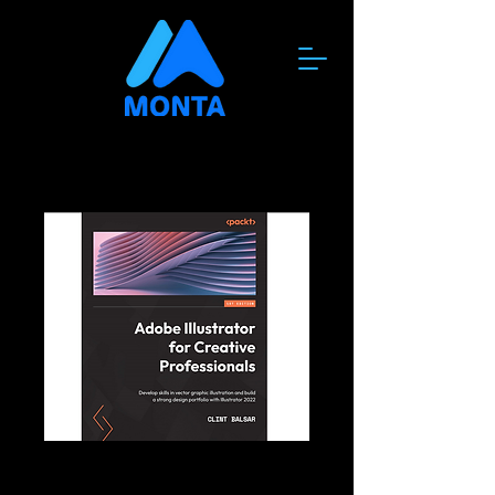
Adobe Illustrator